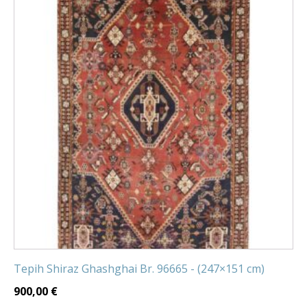
Tepih Shiraz Ghashghai Br. 96665 - (247×151 cm)
900,00
€